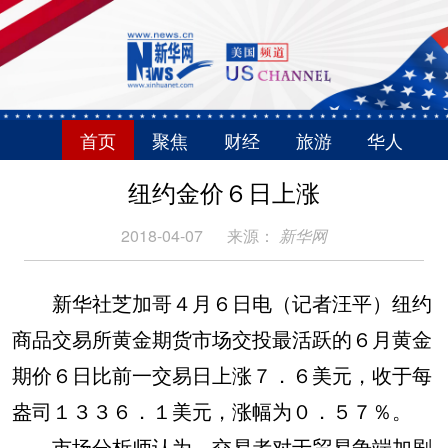
首页
聚焦
财经
旅游
华人
纽约金价６日上涨
2018-04-07
来源：
新华网
新华社芝加哥４月６日电（记者汪平）纽约
商品交易所黄金期货市场交投最活跃的６月黄金
期价６日比前一交易日上涨７．６美元，收于每
盎司１３３６．１美元，涨幅为０．５７％。
市场分析师认为，交易者对于贸易争端加剧