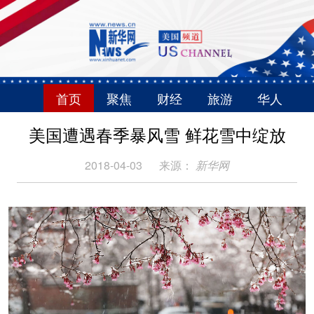
首页
聚焦
财经
旅游
华人
美国遭遇春季暴风雪 鲜花雪中绽放
2018-04-03
来源：
新华网