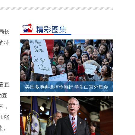
局长
的特
看直
美国多地再掀控枪游行 学生白宫外集会
勒森
要求禁枪
来，
压缩
潮。