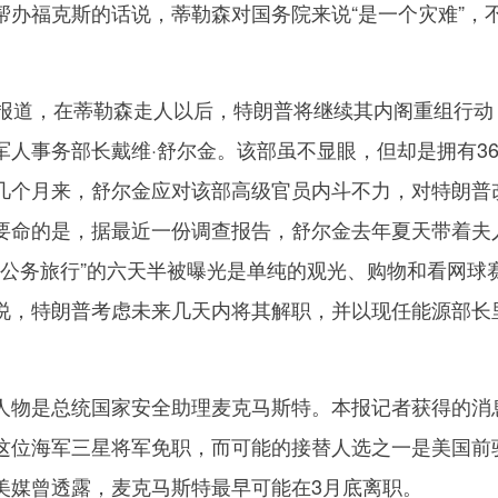
帮办福克斯的话说，蒂勒森对国务院来说“是一个灾难”，
。
道，在蒂勒森走人以后，特朗普将继续其内阁重组行动
军人事务部长戴维·舒尔金。该部虽不显眼，但却是拥有3
几个月来，舒尔金应对该部高级官员内斗不力，对特朗普
要命的是，据最近一份调查报告，舒尔金去年夏天带着夫
“公务旅行”的六天半被曝光是单纯的观光、购物和看网球
说，特朗普考虑未来几天内将其解职，并以现任能源部长里
物是总统国家安全助理麦克马斯特。本报记者获得的消
这位海军三星将军免职，而可能的接替人选之一是美国前
美媒曾透露，麦克马斯特最早可能在3月底离职。