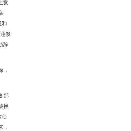
在竞
举
臣和
“通俄
动辞
深，
各部
被换
这使
来，