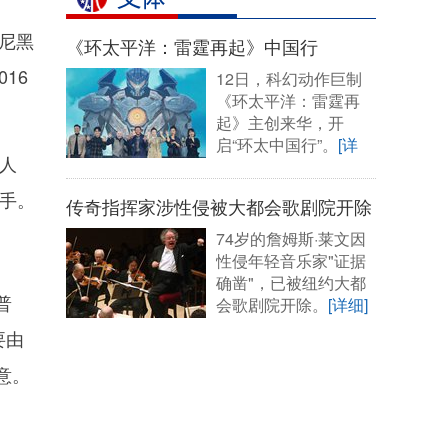
尼黑
《环太平洋：雷霆再起》中国行
16
12日，科幻动作巨制
《环太平洋：雷霆再
起》主创来华，开
启“环太中国行”。
[详
人
细]
手。
传奇指挥家涉性侵被大都会歌剧院开除
74岁的詹姆斯·莱文因
性侵年轻音乐家"证据
确凿"，已被纽约大都
普
会歌剧院开除。
[详细]
要由
意。
。