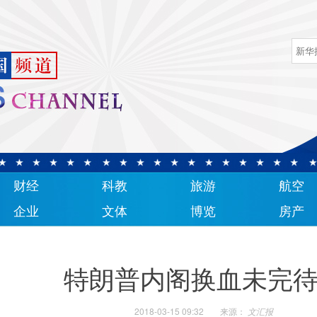
财经
科教
旅游
航空
企业
文体
博览
房产
特朗普内阁换血未完
2018-03-15 09:32
来源：
文汇报