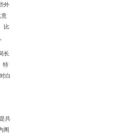
些外
这意
。比
。
局长
、特
对白
是共
内阁