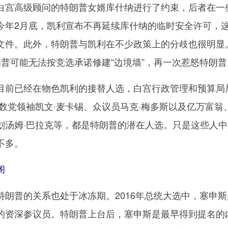
宫高级顾问的特朗普女婿库什纳进行了约束，后者在一
今年2月底，凯利宣布不再延续库什纳的临时安全许可，
文件。此外，特朗普与凯利在不少政策上的分歧也很明显
朗普可能无法按竞选承诺修建“边境墙”，再一次惹怒特朗普
前已经在物色凯利的接替人选，白宫行政管理和预算局
数党领袖凯文·麦卡锡、众议员马克·梅多斯以及亿万富翁
划汤姆·巴拉克等，都是特朗普的潜在人选。只是这些人中
不多。
阁
普的关系也处于冰冻期。2016年总统大选中，塞申斯
的资深参议员。特朗普上台后，塞申斯是最早得到提名的