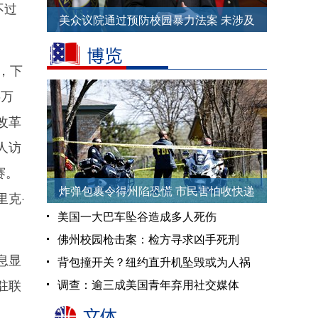
不过
美众议院通过预防校园暴力法案 未涉及
控枪
，下
6万
改革
人访
赛。
炸弹包裹令得州陷恐慌 市民害怕收快递
克·
美国一大巴车坠谷造成多人死伤
佛州校园枪击案：检方寻求凶手死刑
息显
背包撞开关？纽约直升机坠毁或为人祸
驻联
调查：逾三成美国青年弃用社交媒体