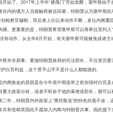
开始了。2017年上半年“通俄门”开始发酵，塞申斯由于
使在内的俄方人员接触而被迫回避，特朗普认为塞申斯此
了特别检察官穆勒，而后者上任以来动作不断，多位内阁重
拘捕。更重要的是，特朗普希望塞申斯可以将希拉里列入
迟没有动作。从去年8月开始，有关塞申斯可能被免或者主
斯并非易事。要做特朗普政府的司法部长，不仅资历要
上维护白宫利益，这个烫手山芋不是什么人都能接的。
内阁换血的原因是在今年底中期选举之前加强对白宫及
有重大政策分歧，或者不听命于他的幕僚或部长，都可以
第二年，特朗普内外政策上“离经叛道”的特色丝毫不改，
多共和党精英因此不愿加入内阁与特朗普共事。因此接下