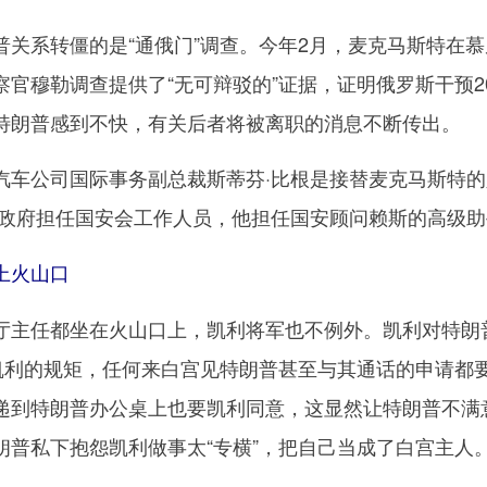
系转僵的是“通俄门”调查。今年2月，麦克马斯特在慕
官穆勒调查提供了“无可辩驳的”证据，证明俄罗斯干预20
特朗普感到不快，有关后者将被离职的消息不断传出。
公司国际事务副总裁斯蒂芬·比根是接替麦克马斯特的
什政府担任国安会工作人员，他担任国安顾问赖斯的高级助
上火山口
主任都坐在火山口上，凯利将军也不例外。凯利对特朗
按凯利的规矩，任何来白宫见特朗普甚至与其通话的申请都
递到特朗普办公桌上也要凯利同意，这显然让特朗普不满
朗普私下抱怨凯利做事太“专横”，把自己当成了白宫主人