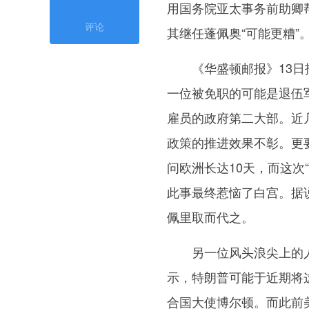
用国务院亚太事务前助卿
评论
其继任蓬佩奥“可能更糟”
《华盛顿邮报》13日报
一位被免职的可能是退伍
雇员的政府第二大部。近
政策的推进效果不彰。更
问欧洲长达10天，而这次
此事最终惹恼了白宫。据
佩里取而代之。
另一位风头浪尖上的人
示，特朗普可能于近期将
合国大使博尔顿。而此前