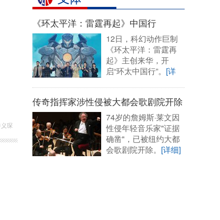
《环太平洋：雷霆再起》中国行
12日，科幻动作巨制
《环太平洋：雷霆再
起》主创来华，开
启“环太中国行”。
[详
细]
传奇指挥家涉性侵被大都会歌剧院开除
74岁的詹姆斯·莱文因
许义琛
性侵年轻音乐家"证据
确凿"，已被纽约大都
会歌剧院开除。
[详细]
。