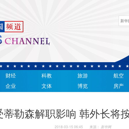
财经
科教
旅游
航空
企业
文体
博览
房产
受蒂勒森解职影响 韩外长将
2018-03-15 06:45
来源：
新华网