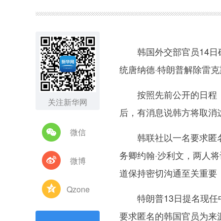
图集
韩国外交部官员14日确
统唐纳德·特朗普解除雷克
按照先前公开的日程，康
关注新华网
后，有消息说韩方将取消
微信
韩联社以一名要求匿名
务卿约翰·沙利文，两人
微博
道保持密切沟通至关重要
Qzone
特朗普13日提名现任中
要求匿名的韩国官员为来