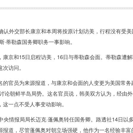
认外交部长康京和本周将按原计划访美，行程没有受美
斯·蒂勒森国务卿职务一事影响。
京和15日启程访美，16日与蒂勒森会面。蒂勒森遭解
这次访问。
的官员为来源报道，与康京和会面的人变更为美国常务
将讨论朝鲜半岛局势。这名官员说，韩美双方认为，经由外
，这一点不受人事变动影响。
央情报局局长迈克·蓬佩奥转任国务卿。路透社14日以
源报道，尽管蓬佩奥对朝立场强硬，他作为一名经验丰富