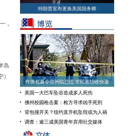
特朗普宣布更换美国国务卿
一，
半岛
宁）
炸弹包裹令得州陷恐慌 市民害怕收快递
美国一大巴车坠谷造成多人死伤
佛州校园枪击案：检方寻求凶手死刑
背包撞开关？纽约直升机坠毁或为人祸
调查：逾三成美国青年弃用社交媒体