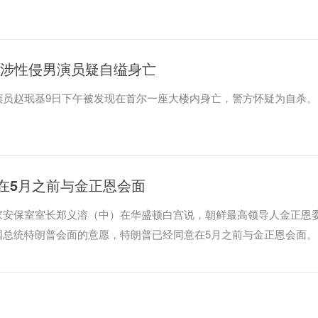
 涉性侵男演员疑自缢身亡
赵珉基9日下午被发现在首尔一座大楼内身亡，警方怀疑为自杀。
在5月之前与金正恩会面
家安保室室长郑义溶（中）在华盛顿白宫说，朝鲜最高领导人金正恩
国总统特朗普会面的意愿，特朗普已经同意在5月之前与金正恩会面。