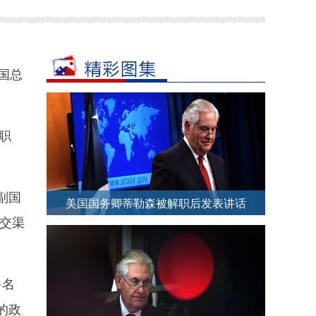
国总
职
副国
美国国务卿蒂勒森被解职后发表讲话
交渠
多名
的政