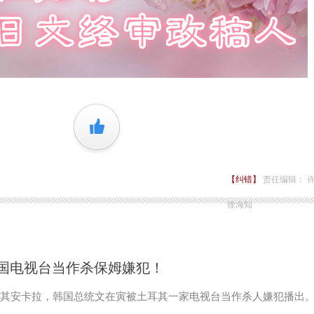
+1
【纠错】
责任编辑： 
徐海知
国电视台当作杀保姆嫌犯！
，土耳其安卡拉，韩国总统文在寅被土耳其一家电视台当作杀人嫌犯播出