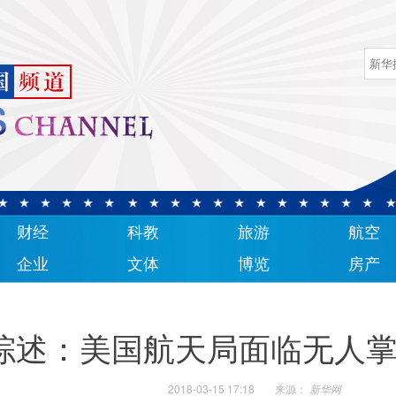
财经
科教
旅游
航空
企业
文体
博览
房产
综述：美国航天局面临无人
2018-03-15 17:18
来源：
新华网