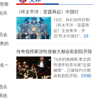
登斯
《环太平洋：雷霆再起》中国行
但共
12日，科幻动作巨制
《环太平洋：雷霆再
起》主创来华，开
员会
启“环太中国行”。
[详
细]
界的
传奇指挥家涉性侵被大都会歌剧院开除
74岁的詹姆斯·莱文因
名一
性侵年轻音乐家"证据
确凿"，已被纽约大都
会歌剧院开除。
[详细]
选众
系统