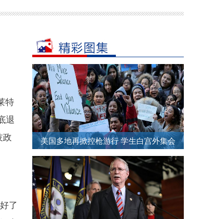
莱特
底退
技政
美国多地再掀控枪游行 学生白宫外集会
要求禁枪
好了