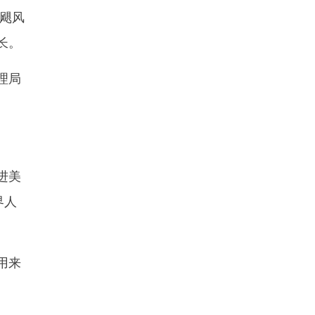
飓风
长。
理局
进美
界人
用来