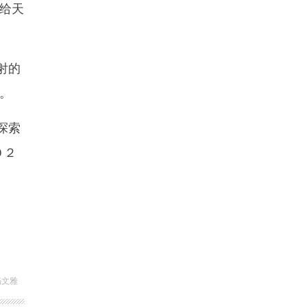
给天
射的
。
探索
０２
冯文雅