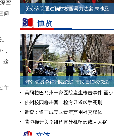
及深空
美众议院通过预防校园暴力法案 未涉及
空间
控枪
长。
外，
。这
炸弹包裹令得州陷恐慌 市民害怕收快递
民主
美阿拉巴马州一家医院发生枪击事件 至少
2人受伤
佛州校园枪击案：检方寻求凶手死刑
调查：逾三成美国青年弃用社交媒体
背包撞开关？纽约直升机坠毁或为人祸