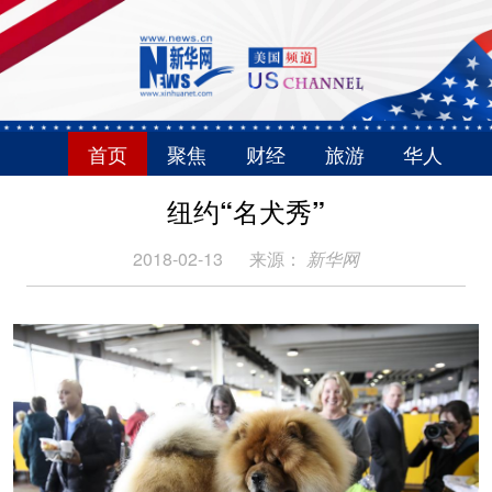
首页
聚焦
财经
旅游
华人
纽约“名犬秀”
2018-02-13
来源：
新华网