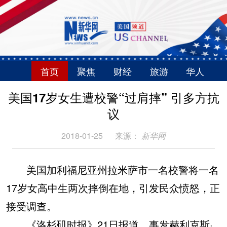
首页
聚焦
财经
旅游
华人
美国17岁女生遭校警“过肩摔” 引多方抗
议
2018-01-25
来源：
新华网
美国加利福尼亚州拉米萨市一名校警将一名
17岁女高中生两次摔倒在地，引发民众愤怒，正
接受调查。
《洛杉矶时报》21日报道，事发赫利克斯·