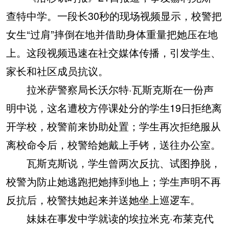
查特中学。一段长30秒的现场视频显示，校警把
女生“过肩”摔倒在地并借助身体重量把她压在地
上。这段视频迅速在社交媒体传播，引发学生、
家长和社区成员抗议。
拉米萨警察局长沃尔特·瓦斯克斯在一份声
明中说，这名遭校方停课处分的学生19日拒绝离
开学校，校警前来协助处置；学生再次拒绝服从
离校命令后，校警给她戴上手铐，送往办公室。
瓦斯克斯说，学生曾两次反抗、试图挣脱，
校警为防止她逃跑把她摔到地上；学生声明不再
反抗后，校警扶她起来并送她坐上巡逻车。
妹妹在事发中学就读的埃拉米克·布莱克代