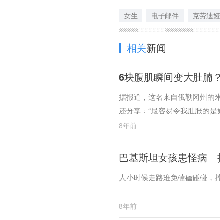
女生
电子邮件
克劳迪娅
相关
新闻
6块腹肌瞬间变大肚腩
据报道，这名来自俄勒冈州的米
还分享：“最容易令我肚胀的
8年前
巴基斯坦女孩患怪病 
人小时候走路难免磕磕碰碰，
8年前