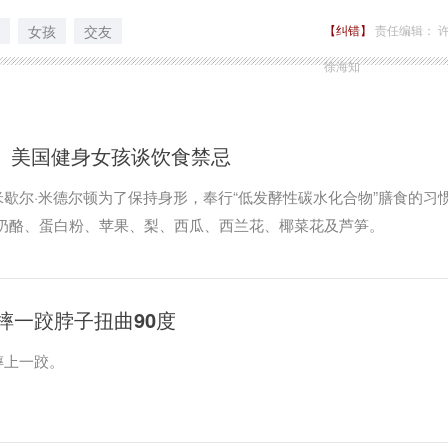
女孩
交友
【纠错】
责任编辑： 
徐海知
？ 美国健身女孩谈饮食禁忌
歇尔·米德尔顿为了保持身形，奉行“低发酵性碳水化合物”膳食的习
是奶酪、蛋白粉、苹果、梨、西瓜、西兰花、椰菜花及芦笋。
摔一跤脖子扭曲90度
摔上一跤。