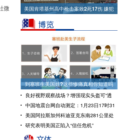
社微
美国肯塔基州高中枪击案致2死17伤 嫌犯
为15岁男学生
到塞班生美国娃?这些惨痛真相你知道吗
良好视野观察战场？增强现实头盔可“透
视”坦克
中国地震台网自动测定：1月23日17时31
分 美国阿拉斯加湾附近发生7.9级左右地
美国阿拉斯加州科迪亚克东南281公里处
震
海域发生8.0级地震
研究表明美国正陷入“信任危机”