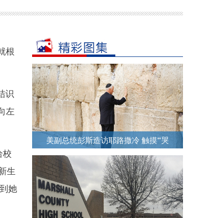
就根
结识
向左
美副总统彭斯造访耶路撒冷 触摸“哭
给校
墙”祷告
新生
到她