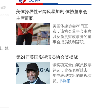
许义琛
美体操界性丑闻风暴加剧 体协董事会
主席辞职
美国体操协会22日宣
布，该协会董事会主席
以及负责财政事务的董
事会成员凯利辞职。
[详细]
惯。她
第24届美国影视演员协会奖揭晓
该奖项完全由演员投票
评选，旨在表彰过去一
年中表现突出的影视演
员。
[详细]