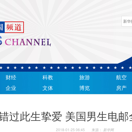
财经
科教
旅游
航空
企业
文体
博览
房产
错过此生挚爱 美国男生电邮
2018-01-25 06:45
来源：
新华网