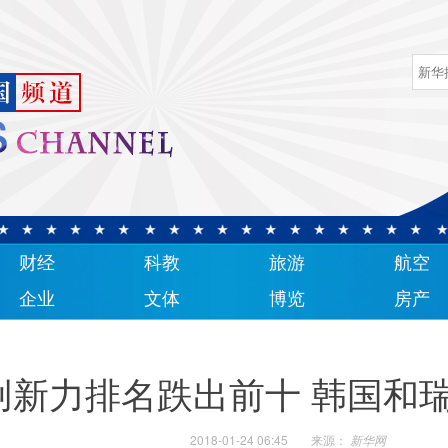
财经
科教
旅游
航空
企业
文体
博览
房产
创新力排名跌出前十 韩国和
2018-01-24 06:45
来源：
新华网