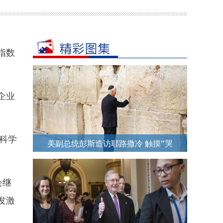
指数
企业
科学
美副总统彭斯造访耶路撒冷 触摸“哭
墙”祷告
会继
发激