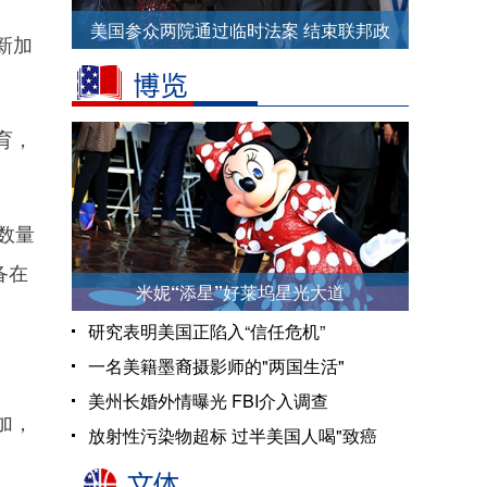
美国参众两院通过临时法案 结束联邦政
新加
府关门僵局
育，
数量
备在
米妮“添星”好莱坞星光大道
研究表明美国正陷入“信任危机”
一名美籍墨裔摄影师的"两国生活"
美州长婚外情曝光 FBI介入调查
加，
放射性污染物超标 过半美国人喝"致癌
水"?