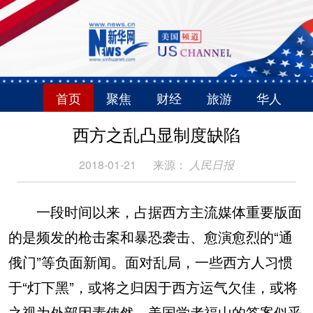
首页
聚焦
财经
旅游
华人
西方之乱凸显制度缺陷
2018-01-21
来源：
人民日报
一段时间以来，占据西方主流媒体重要版面
的是频发的枪击案和暴恐袭击、愈演愈烈的“通
俄门”等负面新闻。面对乱局，一些西方人习惯
于“灯下黑”，或将之归因于西方运气欠佳，或将
之视为外部因素使然。美国学者福山的答案似乎