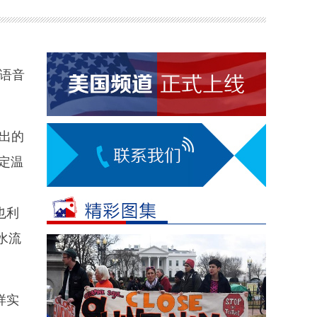
语音
推出的
设定温
也利
水流
样实