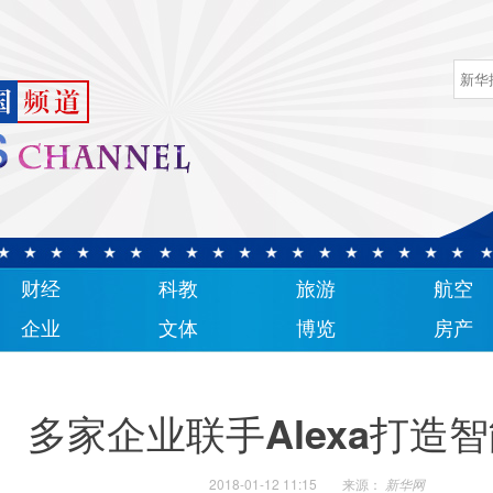
财经
科教
旅游
航空
企业
文体
博览
房产
多家企业联手Alexa打造
2018-01-12 11:15
来源：
新华网