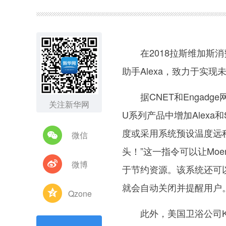
图集
在2018拉斯维加斯消
助手Alexa，致力于实
据CNET和Engadg
关注新华网
U系列产品中增加Alexa
度或采用系统预设温度远程启
微信
头！”这一指令可以让Mo
微博
于节约资源。该系统还可
就会自动关闭并提醒用户
Qzone
此外，美国卫浴公司Kohl