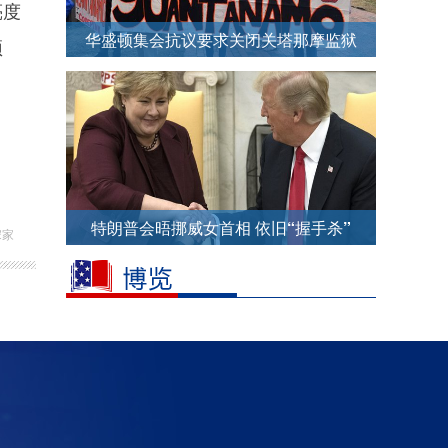
亮度
华盛顿集会抗议要求关闭关塔那摩监狱
预
特朗普会晤挪威女首相 依旧“握手杀”
宋家