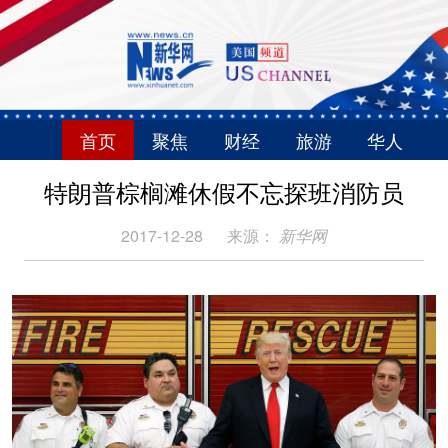
首页
聚焦
财经
旅游
华人
特朗普棕榈滩休假不忘探班消防员
2017-12-28
来源：
新华网