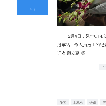
评论
12月4日，乘坐G14
过车站工作人员送上的纪
记者 殷立勤 摄
上
旅客
上海站
铁路
美