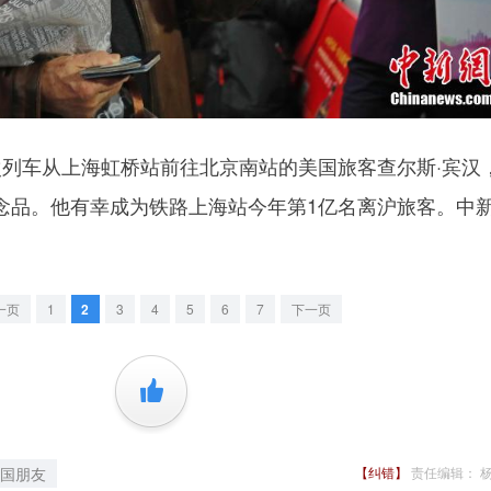
次列车从上海虹桥站前往北京南站的美国旅客查尔斯·宾汉
念品。他有幸成为铁路上海站今年第1亿名离沪旅客。中
一页
1
2
3
4
5
6
7
下一页
+1
国朋友
【纠错】
责任编辑： 杨