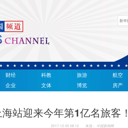
财经
科教
旅游
航空
企业
文体
博览
房产
上海站迎来今年第1亿名旅客
2017-12-05 08:12
来源：
中国新闻网