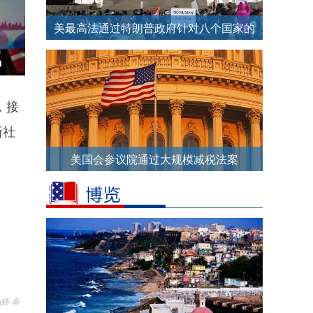
美最高法通过特朗普政府针对八个国家的
旅行禁令
，接
新社
美国会参议院通过大规模减税法案
婷 卓