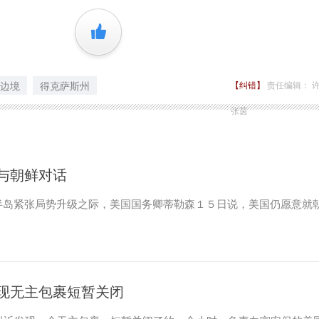
+1
边境
得克萨斯州
【纠错】
责任编辑： 
张茵
与朝鲜对话
半岛紧张局势升级之际，美国国务卿蒂勒森１５日说，美国仍愿意就
现无主包裹短暂关闭