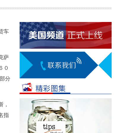
货车
克萨
６０
部分
斯，
名指