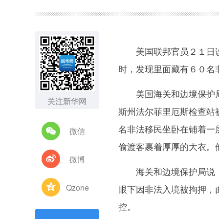
图集
美国联邦官员２１日说
时，发现里面藏有６０名
美国海关和边境保护局
关注新华网
斯州法尔菲里厄斯检查站
名非法移民坐卧在铺着一
微信
偷渡客裹着厚厚的大衣。
微博
海关和边境保护局说，
Qzone
眼下因非法入境被拘押，
控。