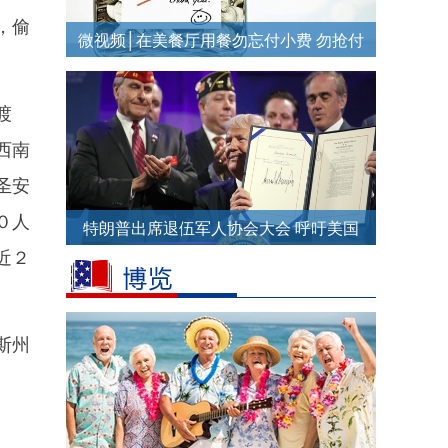
，偷
微视频│在美餐厅用餐勿忘付小费 勿抢付
账单
渡
西南
圣安
０人
特朗普出席退伍军人协会大会 呼吁美国
近２
团结
斯州
。