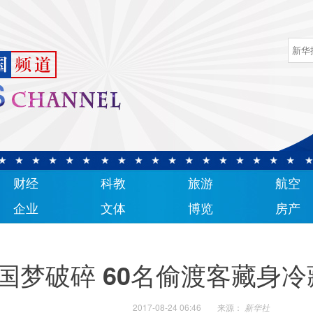
财经
科教
旅游
航空
企业
文体
博览
房产
国梦破碎 60名偷渡客藏身
2017-08-24 06:46
来源：
新华社