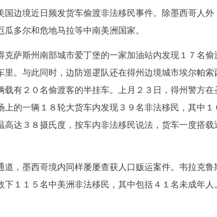
国边境近日频发货车偷渡非法移民事件。除墨西哥人外
厄瓜多尔和危地马拉等中南美洲国家。
克萨斯州南部城市爱丁堡的一家加油站内发现１７名偷
车里。与此同时，边防巡逻队还在得州边境城市埃尔帕索
辆载有２０名偷渡客的半挂车。上月２３日，得州警方在
场上的一辆１８轮大货车内发现３９名非法移民，其中１
温高达３８摄氏度，按车内非法移民说法，货车一度搭载
道，墨西哥境内同样屡屡查获人口贩运案件。韦拉克鲁
救下１１５名中美洲非法移民，其中包括４１名未成年人
】