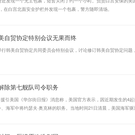
附近发现一个无主包裹，短暂关闭了约一个小时。负责白宫安保的美
许，在白宫北面安全护栏外发现一个包裹，警方随即清场。
美自贸协定特别会议无果而终
举行韩美自贸协定共同委员会特别会议，讨论修订韩美自贸协定问题
解除第七舰队司令职务
3日援引美国《华尔街日报》消息称，美国官方表示，因近期发生的4起
、海军中将约瑟夫·奥克林的职务。当地时间21日清晨，美国海军驱
域与一艘油轮相撞，经过一天搜寻，失踪的10名美军人员中部分遗体