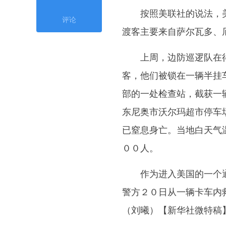
按照美联社的说法，美
评论
渡客主要来自萨尔瓦多、
上周，边防巡逻队在得
客，他们被锁在一辆半挂
部的一处检查站，截获一
东尼奥市沃尔玛超市停车
已窒息身亡。当地白天气
００人。
作为进入美国的一个通
警方２０日从一辆卡车内
（刘曦）【新华社微特稿