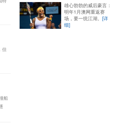
国特
雄心勃勃的威后豪言：
明年1月澳网重返赛
场，要一统江湖。
[详
细]
，但
撞船
逐
已经寻