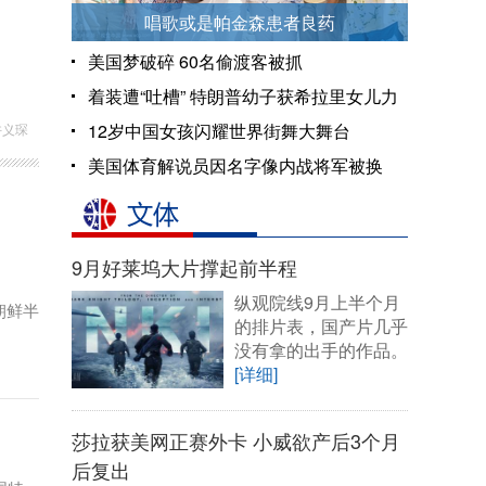
唱歌或是帕金森患者良药
美国梦破碎 60名偷渡客被抓
着装遭“吐槽” 特朗普幼子获希拉里女儿力
挺
12岁中国女孩闪耀世界街舞大舞台
许义琛
美国体育解说员因名字像内战将军被换
岗
9月好莱坞大片撑起前半程
纵观院线9月上半个月
朝鲜半
的排片表，国产片几乎
没有拿的出手的作品。
[详细]
莎拉获美网正赛外卡 小威欲产后3个月
后复出