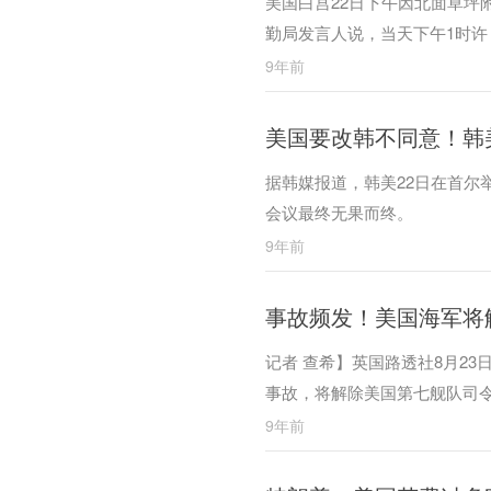
美国白宫22日下午因北面草坪
勤局发言人说，当天下午1时
9年前
美国要改韩不同意！韩
据韩媒报道，韩美22日在首尔
会议最终无果而终。
9年前
事故频发！美国海军将
记者 查希】英国路透社8月2
事故，将解除美国第七舰队司令
舰“麦凯恩号”在新加坡附近海
9年前
获。