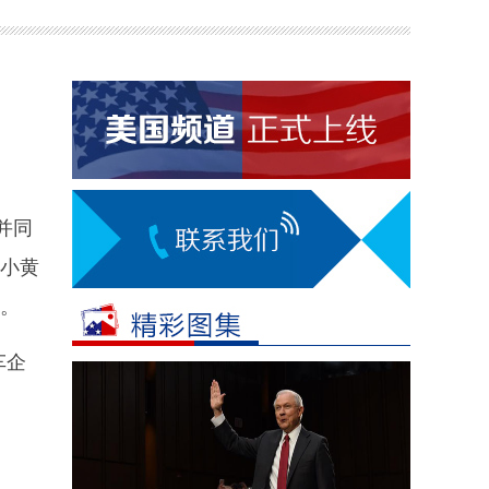
并同
“小黄
区。
车企