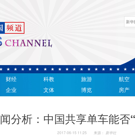
财经
科教
旅游
航空
企业
文体
博览
房产
闻分析：中国共享单车能否“
2017-06-15 11:25
来源：
新华社