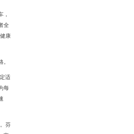
车，
者全
，健康
格。
定适
为每
速
。芬