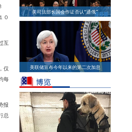
举
美司法部长国会作证否认“通俄”
１０
过互
美联储宣布今年以来的第二次加息
，仅
均每
势报
行总