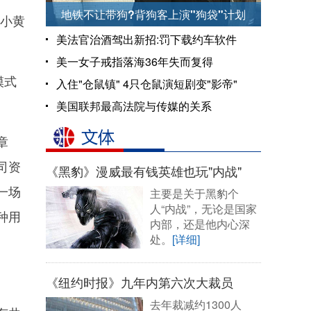
地铁不让带狗?背狗客上演"狗袋"计划
小黄
美法官治酒驾出新招:罚下载约车软件
美一女子戒指落海36年失而复得
模式
入住"仓鼠镇" 4只仓鼠演短剧变"影帝"
美国联邦最高法院与传媒的关系
章
司资
《黑豹》漫威最有钱英雄也玩"内战"
一场
主要是关于黑豹个
人“内战”，无论是国家
种用
内部，还是他内心深
处。
[详细]
《纽约时报》九年内第六次大裁员
去年裁减约1300人