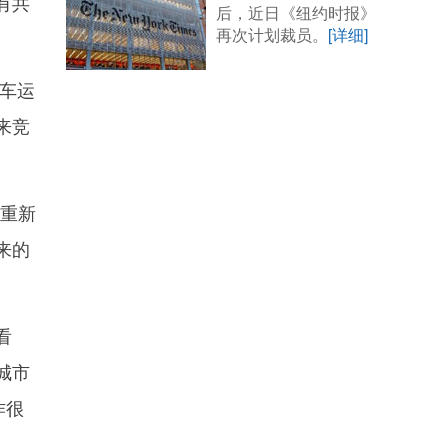
有共
后，近日《纽约时报》
再次计划裁员。
[详细]
车运
来竞
重新
来的
看
城市
作很