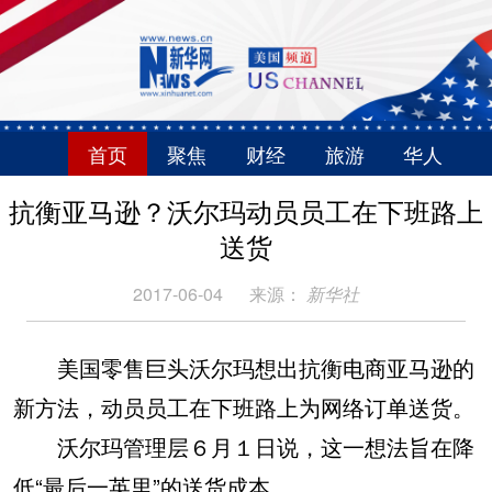
首页
聚焦
财经
旅游
华人
抗衡亚马逊？沃尔玛动员员工在下班路上
送货
2017-06-04
来源：
新华社
美国零售巨头沃尔玛想出抗衡电商亚马逊的
新方法，动员员工在下班路上为网络订单送货。
沃尔玛管理层６月１日说，这一想法旨在降
低“最后一英里”的送货成本。