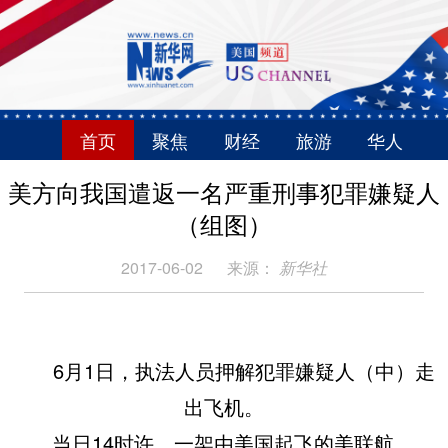
首页
聚焦
财经
旅游
华人
美方向我国遣返一名严重刑事犯罪嫌疑人
（组图）
2017-06-02
来源：
新华社
6月1日，执法人员押解犯罪嫌疑人（中）走
出飞机。
当日14时许，一架由美国起飞的美联航