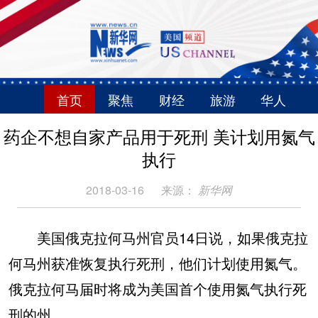
首页
聚焦
财经
旅游
华人
药企不想自家产品用于死刑 美计划用氮气
执行
2018-03-16
来源：
新华网
美国俄克拉何马州官员14日说，如果俄克拉
何马州获准恢复执行死刑，他们计划使用氮气。
俄克拉何马届时将成为美国首个使用氮气执行死
刑的州。