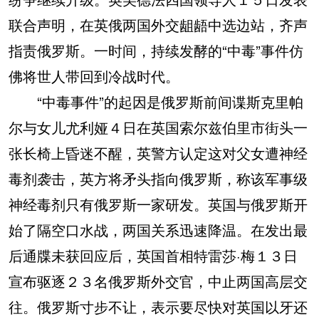
联合声明，在英俄两国外交龃龉中选边站，齐声
指责俄罗斯。一时间，持续发酵的“中毒”事件仿
佛将世人带回到冷战时代。
“中毒事件”的起因是俄罗斯前间谍斯克里帕
尔与女儿尤利娅４日在英国索尔兹伯里市街头一
张长椅上昏迷不醒，英警方认定这对父女遭神经
毒剂袭击，英方将矛头指向俄罗斯，称该军事级
神经毒剂只有俄罗斯一家研发。英国与俄罗斯开
始了隔空口水战，两国关系迅速降温。在发出最
后通牒未获回应后，英国首相特雷莎·梅１３日
宣布驱逐２３名俄罗斯外交官，中止两国高层交
往。俄罗斯寸步不让，表示要尽快对英国以牙还