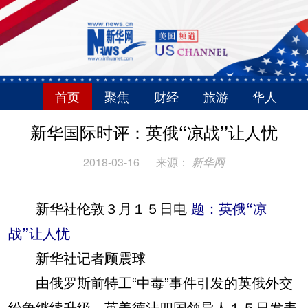
首页
聚焦
财经
旅游
华人
新华国际时评：英俄“凉战”让人忧
2018-03-16
来源：
新华网
新华社伦敦３月１５日电
题：英俄“凉
战”让人忧
新华社记者顾震球
由俄罗斯前特工“中毒”事件引发的英俄外交
纷争继续升级。英美德法四国领导人１５日发表