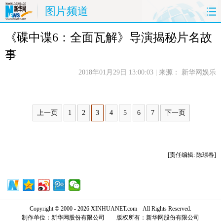
图片频道
《碟中谍6：全面瓦解》导演揭秘片名故
首页
时政
国际
财经
事
娱乐
体育
人事
教育
2018年01月29日 13:00:03
| 来源：
新华网娱乐
时尚
思客
地方
法治
港澳
台湾
华人
汽车
上一页
1
2
3
4
5
6
7
下一页
科技
能源
房产
公司
[责任编辑: 陈璟春]
图片
视频
彩票
食品
旅游
健康
信息化
数据
Copyright © 2000 - 2026 XINHUANET.com All Rights Reserved.
金融
公益
军事
无人机
制作单位：新华网股份有限公司 版权所有：新华网股份有限公司