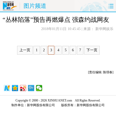
图片频道
“丛林陷落”预告再燃爆点 强森约战网友
首页
时政
国际
财经
2018年01月11日 10:45:45
| 来源：
新华网娱乐
娱乐
体育
人事
教育
时尚
思客
地方
法治
上一页
1
2
3
4
5
6
7
下一页
港澳
台湾
华人
汽车
科技
能源
房产
公司
[责任编辑: 陈璟春]
图片
视频
彩票
食品
旅游
健康
信息化
数据
Copyright © 2000 - 2026 XINHUANET.com All Rights Reserved.
制作单位：新华网股份有限公司 版权所有：新华网股份有限公司
金融
公益
军事
无人机