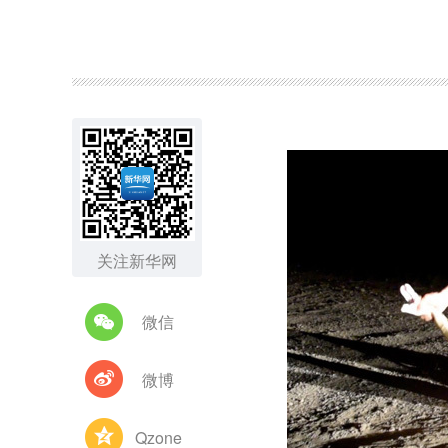
图集
关注新华网
微信
微博
Qzone