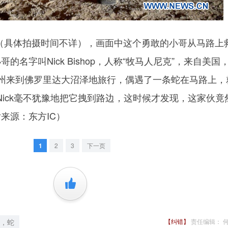
道（具体拍摄时间不详），画面中这个勇敢的小哥从马路上
的名字叫Nick Bishop，人称“牧马人尼克”，来自美国
加州来到佛罗里达大沼泽地旅行，偶遇了一条蛇在马路上，
ick毫不犹豫地把它拽到路边，这时候才发现，这家伙竟
来源：东方IC）
1
2
3
下一页
+1
，蛇
【纠错】
责任编辑： 