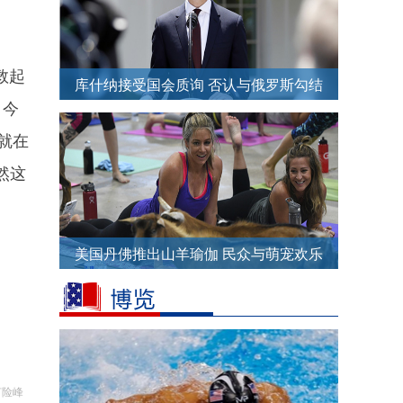
救起
库什纳接受国会质询 否认与俄罗斯勾结
，今
干涉美国大选
就在
然这
美国丹佛推出山羊瑜伽 民众与萌宠欢乐
互动
何险峰