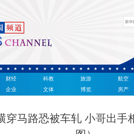
财经
科教
旅游
航空
企业
文体
博览
房产
横穿马路恐被车轧 小哥出手
图）