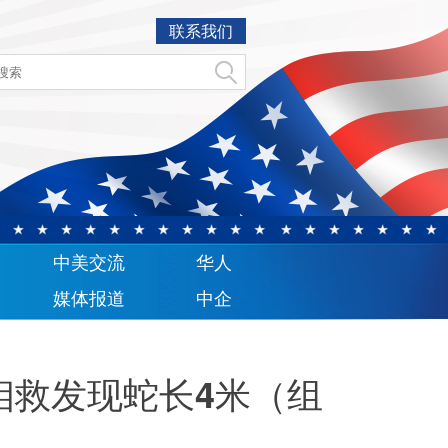
联系我们
中美交流
华人
媒体报道
中企
相救发现蛇长4米（组