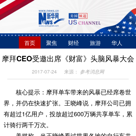
首页
聚焦
财经
旅游
华人
摩拜CEO受邀出席《财富》头脑风暴大会
2017-07-24
来源：
参考消息网
核心提示：摩拜单车带来的风暴已经席卷世
界，并仍在快速扩张。王晓峰说，摩拜公司已拥
有超过1亿用户，投放超过600万辆共享单车，累
计骑行两千万次。
美媒称，当王晓峰看过世界各地的自行车共