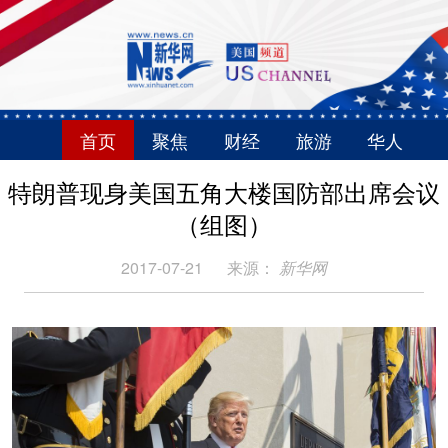
首页
聚焦
财经
旅游
华人
特朗普现身美国五角大楼国防部出席会议
（组图）
2017-07-21
来源：
新华网