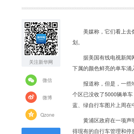
图集
美媒称，它们看上去像
划。
据美国有线电视新闻网3
关注新华网
下属的颜色鲜亮的单车涌
微信
报道称，但是，一些地
个区已没收了5000辆
微博
蓝、绿自行车图片上周在
Qzone
黄浦区政府在一项声明中
得现有的自行车管理和停