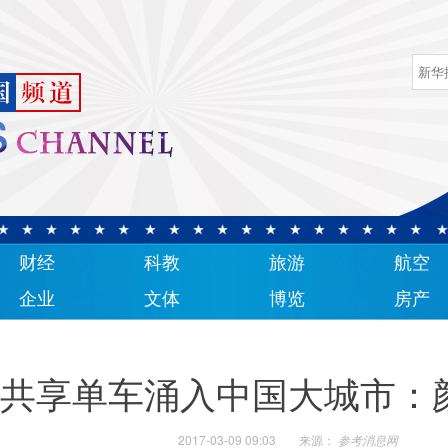
财经
科教
旅游
航空
企业
文体
博览
房产
共享单车涌入中国大城市：
2017-03-09 09:03
来源：
参考消息网