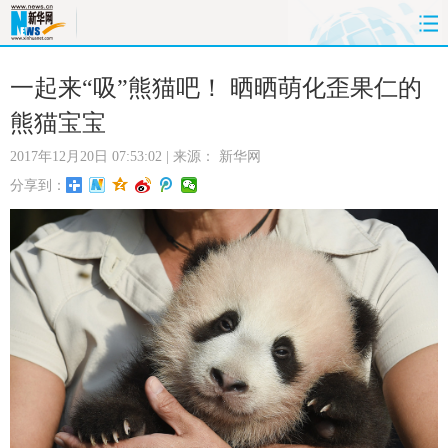
首页
时政
国际
财经
一起来“吸”熊猫吧！ 晒晒萌化歪果仁的
熊猫宝宝
娱乐
体育
人事
教育
2017年12月20日 07:53:02
| 来源：
新华网
时尚
思客
地方
法治
分享到：
港澳
台湾
华人
汽车
科技
能源
房产
公司
图片
视频
彩票
食品
旅游
健康
信息化
数据
金融
公益
军事
无人机