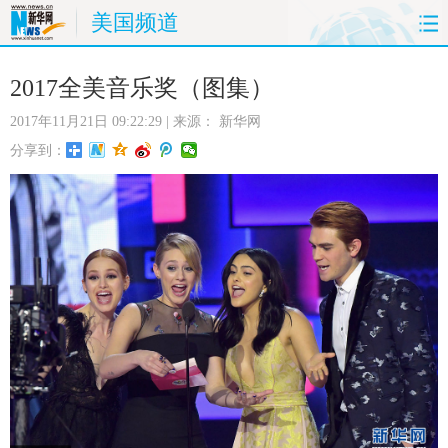
美国频道
首页
时政
国际
财经
2017全美音乐奖（图集）
2017年11月21日 09:22:29
| 来源：
新华网
娱乐
体育
人事
教育
分享到：
时尚
思客
地方
法治
港澳
台湾
华人
汽车
科技
能源
房产
公司
图片
视频
彩票
食品
旅游
健康
信息化
数据
金融
公益
军事
无人机