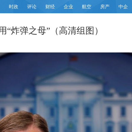
时政
评论
财经
企业
航空
房产
中企
用“炸弹之母”（高清组图）